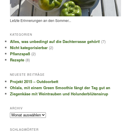
Letzte Erinnerungen an den Sommer...
KATEGORIEN
Alles, was unbedingt auf die Dachterrasse gehört!
(7)
Nicht kategorisierbar
(2)
Pflanzspaß
(2)
Rezepte
(8)
NEUESTE BEITRÄGE
Projekt 2015 – Outdoorbett
Ohlala, mit einem Green Smoothie fängt der Tag gut an
Ziegenkäse mit Weintrauben und Holunderblütensirup
ARCHIV
Archiv
SCHLAGWÖRTER