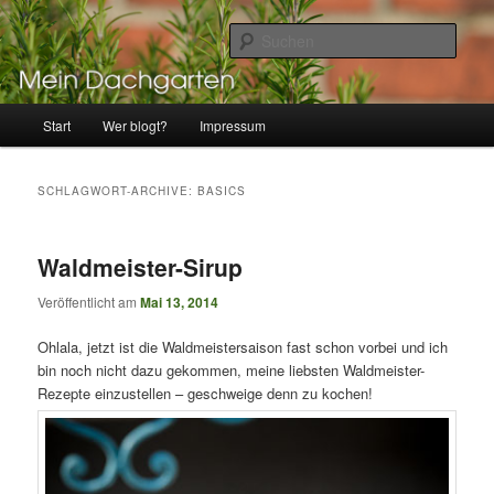
Zum
Zum
Pflanzspaß und Kulinarisches über den Dächern von Lübeck
Inhalt
sekundären
Such
wechseln
Inhalt
wechseln
Mein Dachgarten
Hauptmenü
Start
Wer blogt?
Impressum
SCHLAGWORT-ARCHIVE:
BASICS
Waldmeister-Sirup
Veröffentlicht am
Mai 13, 2014
Ohlala, jetzt ist die Waldmeistersaison fast schon vorbei und ich
bin noch nicht dazu gekommen, meine liebsten Waldmeister-
Rezepte einzustellen – geschweige denn zu kochen!