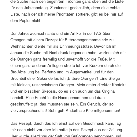
die Suche nach den begehrten Früchten ganz oben auf die Liste
für den Jahresanfang. Zumindest gedanklich, denn eine echte
Liste, nach der ich meine Prioritäten sortiere, gibt es bei mir auf
dem Papier nicht.
Der Jahreswechsel nahte und ein Artikel in der FAS über
Orangen mit einem Rezept für Bitterorangenmarmelade zu
Weihnachten diente mir als Erinnerungsstütze. Bevor ich im
Januar die Suche mit Nachdruck begonnen habe, warfen sich mir
die Orangen ganz freiwillig und unverhofft vor die Füße. Mit
einem ganz anderen Anliegen streife ich vor Kurzem durch die
Bio-Abteilung bei Perfetto und im Augenwinkel und für den
Bruchteil einer Sekunde las ich „Bittere Orangen“! Eine Steige
mit kleinen, unscheinbaren Orangen. Mein erster direkter Kontakt
und ein bisschen Skepsis, ob es sich auch um das Original
handelt. Eine Frucht in die Hand genommen und dran
geschnüffelt: ja, das mussten sie sein. Ein Geruch, der so
vielversprechend ist! Sehr gut! Anderthalb Kilo mitgenommen!
Das Rezept, durch das ich einst auf den Geschmack kam, lag
mir noch nicht vor aber ich hatte ja das Rezept aus der Zeitung.
Hier wurde allerdings der Saft von Süßorangen genommen und