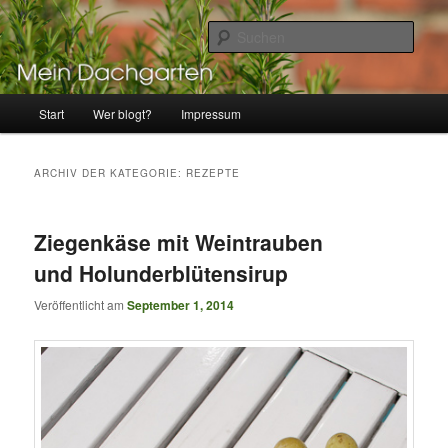
Zum
Zum
Pflanzspaß und Kulinarisches über den Dächern von Lübeck
Inhalt
sekundären
Such
wechseln
Inhalt
wechseln
Mein Dachgarten
Hauptmenü
Start
Wer blogt?
Impressum
ARCHIV DER KATEGORIE:
REZEPTE
Ziegenkäse mit Weintrauben
und Holunderblütensirup
Veröffentlicht am
September 1, 2014